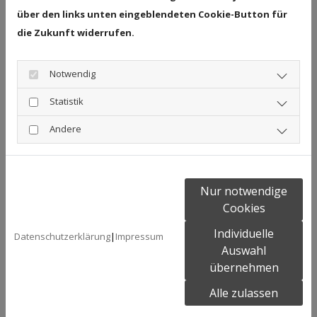
mündliche Feedback des Medizinischen
über den links unten eingeblendeten Cookie-Button für
Dienstes, in dem uns ein guter
die Zukunft widerrufen.
Pflegezustand unserer Bewohnerinnen und
Bewohner bestätigt wurde. Dieses positive
Notwendig
Ergebnis bestärkt unser tägliches
Statistik
Engagement für eine professionelle,
Andere
würdevolle und individuelle Pflege.
Den abschließenden Prüfbericht erwarten
wir in Kürze. Selbstverständlich werden wir
Nur notwendige
diesen nach Erhalt transparent auf unserer
Cookies
Homepage veröffentlichen.
Individuelle
Datenschutzerklärung
|
Impressum
Auswahl
übernehmen
Alle zulassen
Zurück