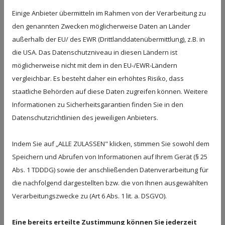
Der Medizinische Dienst Niedersachsen war
Einige Anbieter übermitteln im Rahmen von der Verarbeitung zu
kürzlich für zwei Tage zu einer
den genannten Zwecken möglicherweise Daten an Länder
Regelprüfung nach § 114 SGB XI im
außerhalb der EU/ des EWR (Drittlanddatenübermittlung), z.B. in
Eichenhof zu Gast. Diese regelmäßigen
die USA. Das Datenschutzniveau in diesen Ländern ist
Prüfungen dienen der Bewertung,
möglicherweise nicht mit dem in den EU-/EWR-Ländern
Sicherung und Weiterentwicklung der
vergleichbar. Es besteht daher ein erhöhtes Risiko, dass
staatliche Behörden auf diese Daten zugreifen können. Weitere
Pflegequalität in Pflegeeinrichtungen.
Informationen zu Sicherheitsgarantien finden Sie in den
Während der Prüfungstage fand ein
Datenschutzrichtlinien des jeweiligen Anbieters.
offener, wertschätzender und fachlich
Indem Sie auf „ALLE ZULASSEN" klicken, stimmen Sie sowohl dem
konstruktiver Austausch mit den
Speichern und Abrufen von Informationen auf Ihrem Gerät (§ 25
Gutachtern statt. Insgesamt wurden neun
Abs. 1 TDDDG) sowie der anschließenden Datenverarbeitung für
Bewohnerinnen und Bewohner
die nachfolgend dargestellten bzw. die von Ihnen ausgewählten
begutachtet.
Verarbeitungszwecke zu (Art 6 Abs. 1 lit. a. DSGVO).
Besonders freuen wir uns über das erste
Eine bereits erteilte Zustimmung können Sie jederzeit