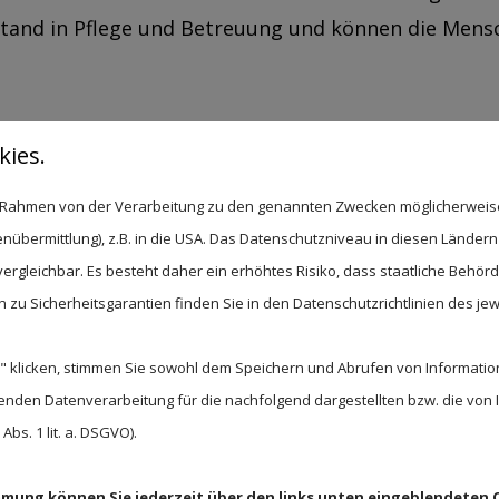
Stand in Pflege und Betreuung und können die Men
ies.
im Rahmen von der Verarbeitung zu den genannten Zwecken möglicherwei
nübermittlung), z.B. in die USA. Das Datenschutzniveau in diesen Ländern 
erationen
rgleichbar. Es besteht daher ein erhöhtes Risiko, dass staatliche Behör
zu Sicherheitsgarantien finden Sie in den Datenschutzrichtlinien des jew
ei Generationen. Schon immer wollten wir älteren Me
rsorgung.
 klicken, stimmen Sie sowohl dem Speichern und Abrufen von Information
enden Datenverarbeitung für die nachfolgend dargestellten bzw. die von
s Senioren-Domizil Haus Eichenhof gelegt. Das Hau
bs. 1 lit. a. DSGVO).
ser Pflegeheim mehrfach erweitert und immer mode
Außerdem liegt unser Haus ganz in der Nähe des Ze
immung können Sie jederzeit über den links unten eingeblendeten 