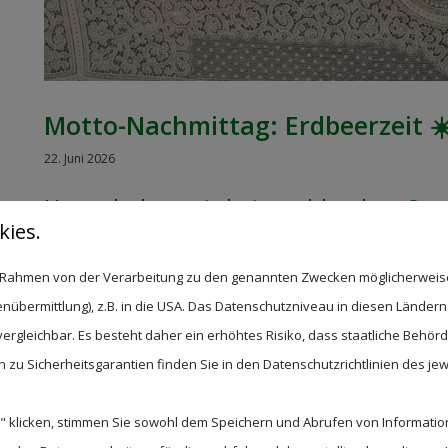
Motto-Nachmittag: Erdbeerzeit ☀
22. Juni 2026
Heute haben wir bei strahlendem So
ies.
Temperaturen gemeinsam unseren M
im Rahmen von der Verarbeitung zu den genannten Zwecken möglicherwei
Erdbeere genossen. Ob frische Erdbee
nübermittlung), z.B. in die USA. Das Datenschutzniveau in diesen Ländern 
viele weitere Köstlichkeiten – für je
rgleichbar. Es besteht daher ein erhöhtes Risiko, dass staatliche Behör
und es hat allen wunderbar geschmec
zu Sicherheitsgarantien finden Sie in den Datenschutzrichtlinien des jew
 klicken, stimmen Sie sowohl dem Speichern und Abrufen von Information