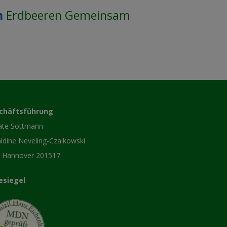
n
Erdbeeren Gemeinsam
chäftsführung
ate Sottmann
ldine Neveling-Czaikowski
 Hannover 201517
esiegel