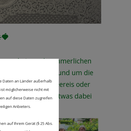
️🍓
nnenschein und sommerlichen
otto-Nachmittag rund um die
se Daten an Länder außerhalb
ren, leckeres Erdbeereis oder
ist möglicherweise nicht mit
den Geschmack war etwas dabei
den auf diese Daten zugreifen
kt.
eiligen Anbieters.
en auf Ihrem Gerät (§ 25 Abs.