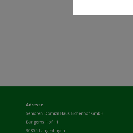
Adresse
Senioren-Domizil Haus Eichenhof GmbH
Bungerns Hof 11
30855 Langenhagen