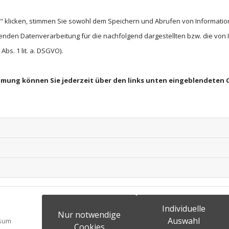
18. Februar 2026
 klicken, stimmen Sie sowohl dem Speichern und Abrufen von Information
Heute durften sich unsere Bewohner über eine
enden Datenverarbeitung für die nachfolgend dargestellten bzw. die von
Klavierspieler verzauberte den Eichenhof mit
bs. 1 lit. a. DSGVO).
Klängen. In gemütlicher Gemeinschaft lausch
leise mit oder ließen Erinnerungen wach werde
immung können Sie jederzeit über den links unten eingeblendeten 
Die harmonischen Klänge erfüllten den Raum m
lächelnde Gesichter. Es war ein rundum gelun
schöner Erinnerung bleiben wird. 🎶
Individuelle
Nur notwendige
Auswahl
sum
Cookies