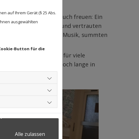
en auf Ihrem Gerät (§ 25 Abs.
n ganz besonderen Besuch freuen: Ein
 Ihnen ausgewählten
 einfühlsamen Melodien und vertrauten
ten alle aufmerksam der Musik, summten
n.
Cookie-Button für die
it Wärme und sorgten für viele
gener Nachmittag, der noch lange in
Alle zulassen