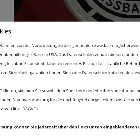
ies.
im Rahmen von der Verarbeitung zu den genannten Zwecken möglicherwei
Der WM-Sommer steht vor der Tür
nübermittlung), z.B. in die USA. Das Datenschutzniveau in diesen Ländern 
09. Juni 2026
rgleichbar. Es besteht daher ein erhöhtes Risiko, dass staatliche Behör
zu Sicherheitsgarantien finden Sie in den Datenschutzrichtlinien des jew
Der WM-Sommer steht vor der Tür, doch aktue
merkt kaum, dass bereits Juni ist. ☔️
 klicken, stimmen Sie sowohl dem Speichern und Abrufen von Information
Davon lassen sich unsere Bewohnerinnen und 
enden Datenverarbeitung für die nachfolgend dargestellten bzw. die von
verderben! 😊 Mit viel Freude und Kreativität l
bs. 1 lit. a. DSGVO).
Fußball-WM ⚽️ bereits auf Hochtouren.
Die ersten Fähnchen werden aufgehängt, Dekor
immung können Sie jederzeit über den links unten eingeblendeten 
umgesetzt. Die Vorfreude auf das Turnier ist be